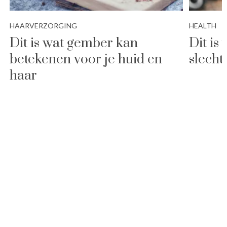
HAARVERZORGING
HEALTH
Dit is wat gember kan
Dit is
betekenen voor je huid en
slecht
haar