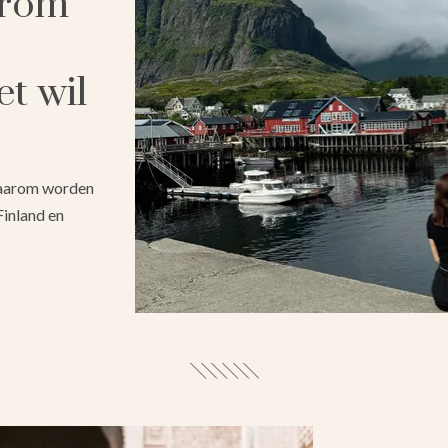
arom
t wil
 Waarom worden
inland en