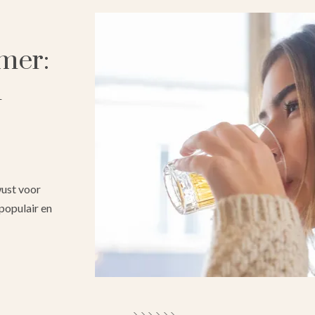
mer:
n
ust voor
populair en