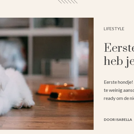
LIFESTYLE
Eerst
heb j
Eerste hondje! 
te weinig aans
ready om de n
DOOR ISABELLA