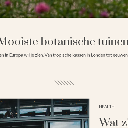
Mooiste botanische tuine
n in Europa wil je zien. Van tropische kassen in Londen tot eeuweno
HEALTH
Wat zi