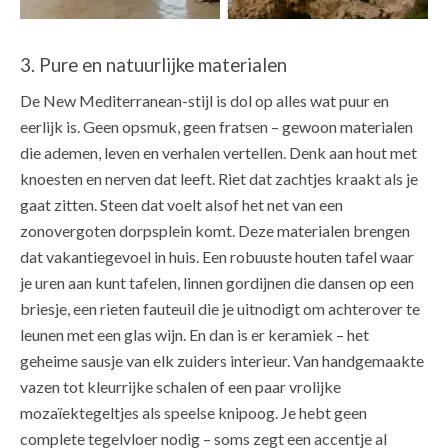
3. Pure en natuurlijke materialen
De New Mediterranean-stijl is dol op alles wat puur en
eerlijk is. Geen opsmuk, geen fratsen – gewoon materialen
die ademen, leven en verhalen vertellen. Denk aan hout met
knoesten en nerven dat leeft. Riet dat zachtjes kraakt als je
gaat zitten. Steen dat voelt alsof het net van een
zonovergoten dorpsplein komt. Deze materialen brengen
dat vakantiegevoel in huis. Een robuuste houten tafel waar
je uren aan kunt tafelen, linnen gordijnen die dansen op een
briesje, een rieten fauteuil die je uitnodigt om achterover te
leunen met een glas wijn. En dan is er keramiek – het
geheime sausje van elk zuiders interieur. Van handgemaakte
vazen tot kleurrijke schalen of een paar vrolijke
mozaïektegeltjes als speelse knipoog. Je hebt geen
complete tegelvloer nodig – soms zegt een accentje al