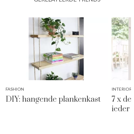
FASHION
INTERIOR
DIY: hangende plankenkast
7 x de
ieder 