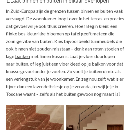
1.Laat binnen en buiten in elkaar overlopen
In Zuid-Europa zijn de grenzen tussen binnen en buiten vaak
vervaagd. De woonkamer loopt over in het terras, en precies
dat gevoel wil je ook thuis creëren. Hoe? Begin klein: een
flinke bos kleurrijke bloemen op tafel geeft meteen die
zonnige vibe van buiten. Kies bijvoorbeeld tuinmeubels die
ook binnen niet zouden misstaan – denk aan rotan stoelen of
lage
banken
met linnen kussens. Laat je vloer doorlopen
naar buiten, of leg juist een vloerkleed op je balkon voor dat
knusse gevoel onder je voeten. Zo voelt je buitenruimte als
een verlengstuk van je woonkamer. En zeg nou zelf: wat is er
fijner dan een lavendelbriesje op je veranda, terwijl je je in
Toscane waant – zelfs als het buiten gewoon nog maart is?