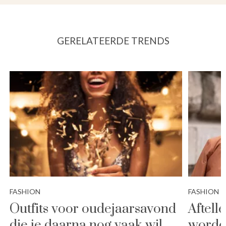
GERELATEERDE TRENDS
FASHION
FASHION
Outfits voor oudejaarsavond
Aftell
die je daarna nog vaak wil
worde