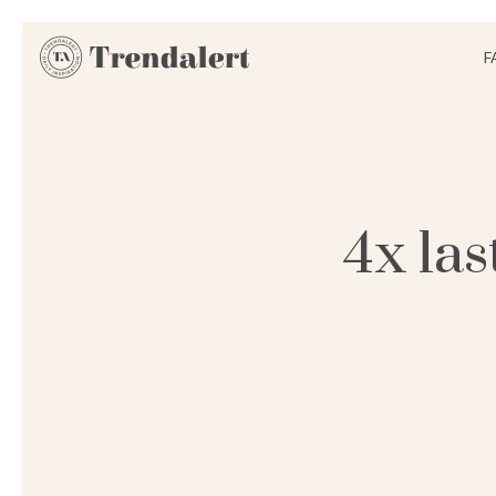
F
4x las