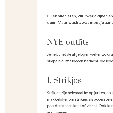
Oliebollen eten, vuurwerk kijken e
deur. Maar wacht: wat moet je aan
NYE outfits
Je hebt het de afgelopen weken zo dru
simpele outfit ideeën bedacht, die iede
1. Strikjes
Strikjes zijn helemaal in: op jurken, op 
makkelijker om strikjes als accessoires
paardenstaart, knot of vlecht. Ook kun
je schoenen.