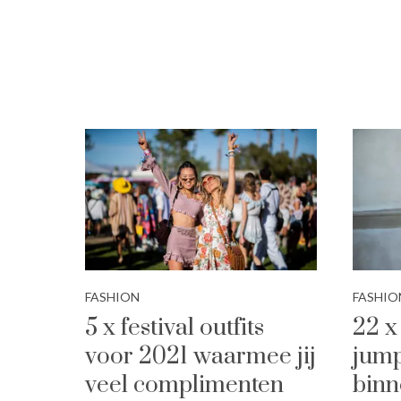
FASHION
FASHIO
5 x festival outfits
22 x
voor 2021 waarmee jij
jump
veel complimenten
binn