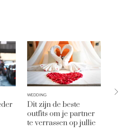
WEDDING
FASHIO
eder
Dit zijn de beste
Zo st
outfits om je partner
over
te verrassen op jullie