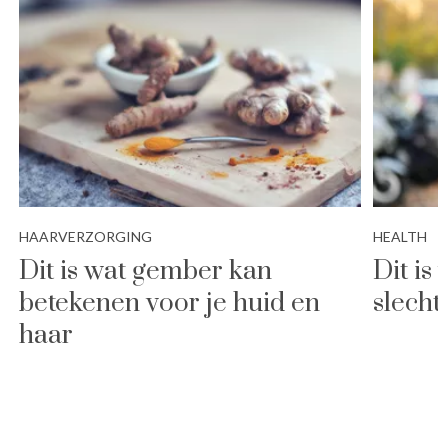
HAARVERZORGING
HEALTH
Dit is wat gember kan
Dit is
betekenen voor je huid en
slecht
haar