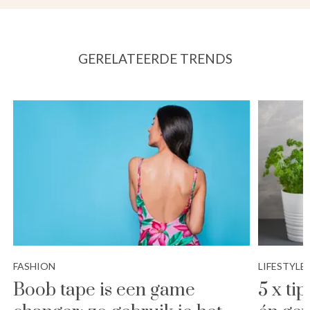
GERELATEERDE TRENDS
FASHION
LIFESTYLE
Boob tape is een game
5 x ti