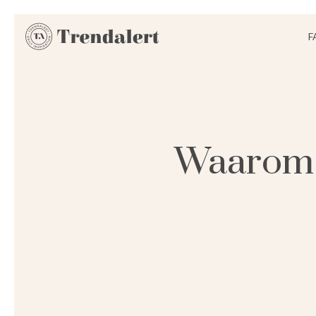
F
Waarom j