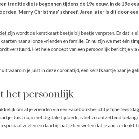
en traditie die is begonnen tijdens de 19e eeuw. In de 19e ee
orden ‘Merry Christmas’ schreef. Jaren later is dit door een 
ief zijn
wordt de kerstkaart beetje bij beetje vergeten. En dat is 
kaarten naar al onze vrienden en familie. En nu zijn we met één si
rdt verstuurd. Het hele concept van een persoonlijk berichtje via d
uit waarom je juist in deze coronatijd, een kerstkaartje naar je ge
 het persoonlijk
kelijk om al je vrienden via een Facebookberichtje fijne feestda
je. Juist nu, in het digitale tijdperk, is het zó ontzettend belangri
n speciaal voelen en daarbij laat je hen weten dat je aan ze denkt 