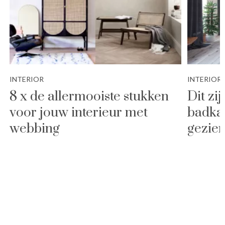
INTERIOR
INTERIOR
8 x de allermooiste stukken
Dit zi
voor jouw interieur met
badkam
webbing
gezien