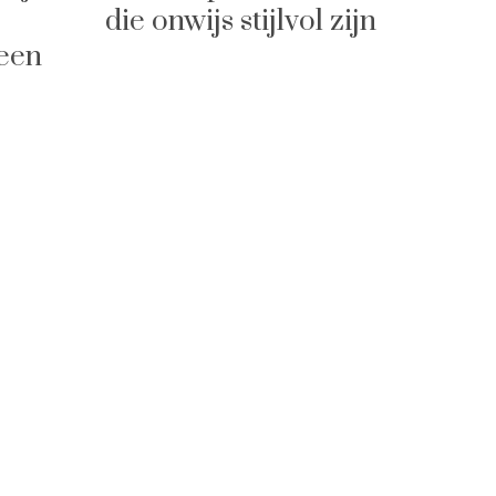
die onwijs stijlvol zijn
scho
een
hele