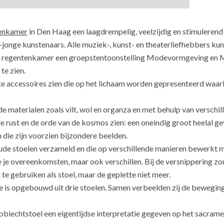
enkamer
in Den Haag een laagdrempelig, veelzijdig en stimulerend
jonge kunstenaars. Alle muziek-, kunst- en theaterliefhebbers kun
n de regentenkamer een groepstentoonstelling Modevormgeving e
te zien.
te accessoires zien die op het lichaam worden gepresenteerd waar
de materialen zoals vilt, wol en organza en met behulp van verschill
e rust en de orde van de kosmos zien: een oneindig groot heelal ge
n die zijn voorzien bijzondere beelden.
ude stoelen verzameld en die op verschillende manieren bewerkt m
 je overeenkomsten, maar ook verschillen. Bij de versnippering zou 
e gebruiken als stoel, maar de geplette niet meer.
ie is opgebouwd uit drie stoelen. Samen verbeelden zij de beweging 
pbiechtstoel een eigentijdse interpretatie gegeven op het sacram