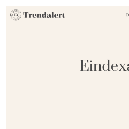
F
Eindex