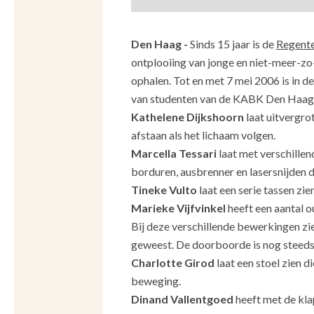
Den Haag -
Sinds 15 jaar is de
Regent
ontplooiing van jonge en niet-meer-zo-
ophalen. Tot en met 7 mei 2006 is i
van studenten van de KABK Den Haag 
Kathelene Dijkshoorn
laat uitvergro
afstaan als het lichaam volgen.
Marcella Tessari
laat met verschillen
borduren, ausbrenner en lasersnijden d
Tineke Vulto
laat een serie tassen zie
Marieke Vijfvinkel
heeft een aantal o
Bij deze verschillende bewerkingen zie
geweest. De doorboorde is nog steeds t
Charlotte Girod
laat een stoel zien d
beweging.
Dinand Vallentgoed
heeft met de kla