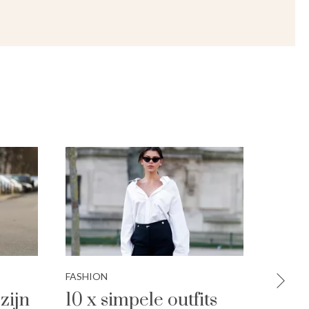
FASHION
FASHIO
zijn
10 x simpele outfits
Zo kr