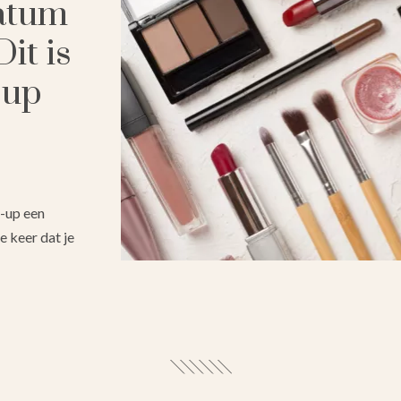
atum
it is
-up
e-up een
 keer dat je