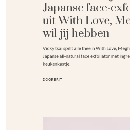
Japanse face-exfo
uit With Love, M
wil jij hebben
Vicky tsai spillt alle thee in With Love, Meg
Japanse all-natural face exfoliator met ingre
keukenkastje.
DOOR BRIT