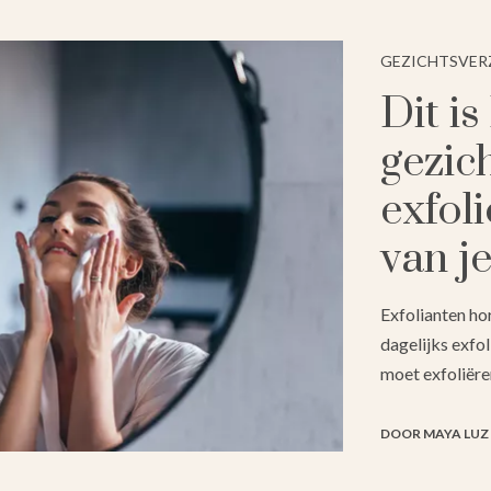
GEZICHTSVE
Dit is
gezic
exfol
van j
Exfolianten hor
dagelijks exfol
moet exfoliëre
DOOR MAYA LUZ