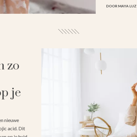
DOOR MAYA LUZ
en zo
p je
en nieuwe
jic acid. Dit
en op je huid