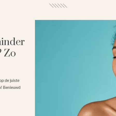
minder
? Zo
op de juiste
en! Benieuwd