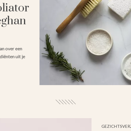
liator
eghan
han over een
diënten uit je
GEZICHTSVE