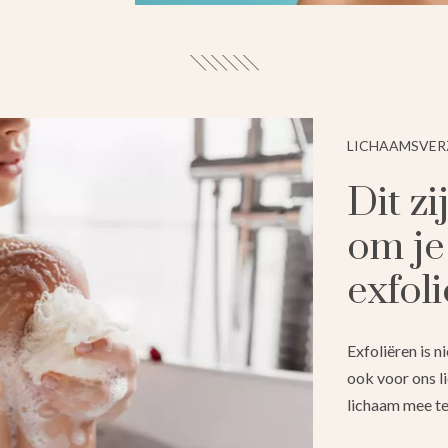
LICHAAMSVE
Dit zi
om je
exfol
Exfoliëren is n
ook voor ons li
lichaam mee te