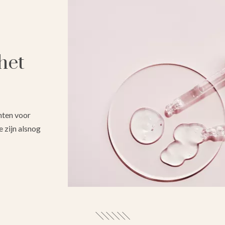
 het
ënten voor
e zijn alsnog