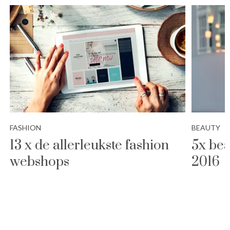
FASHION
BEAUTY
13 x de allerleukste fashion
5x bea
webshops
2016