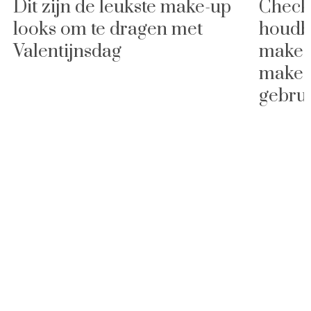
Dit zijn de leukste make-up
Check 
looks om te dragen met
houdb
Valentijnsdag
make-u
make-
gebru