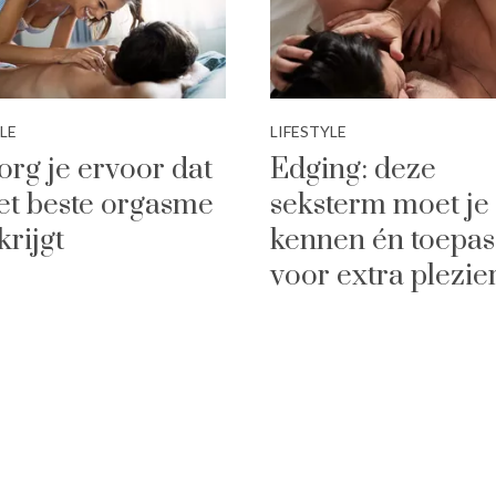
LE
LIFESTYLE
org je ervoor dat
Edging: deze
het beste orgasme
seksterm moet je
krijgt
kennen én toepa
voor extra plezie