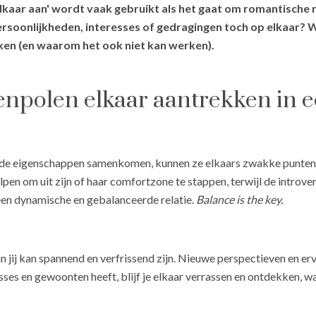
kaar aan' wordt vaak gebruikt als het gaat om romantische 
ersoonlijkheden, interesses of gedragingen toch op elkaar? 
ken (en waarom het ook niet kan werken).
enpolen elkaar aantrekken in e
de eigenschappen samenkomen, kunnen ze elkaars zwakke punten a
lpen om uit zijn of haar comfortzone te stappen, terwijl de introve
 een dynamische en gebalanceerde relatie.
Balance is the key.
an jij kan spannend en verfrissend zijn. Nieuwe perspectieven en er
esses en gewoonten heeft, blijf je elkaar verrassen en ontdekken, w