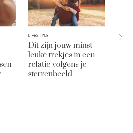
LIFESTYLE
WEDDI
Dit zijn jouw minst
Klaa
leuke trekjes in een
Zo la
ssen
relatie volgens je
hints
r
sterrenbeeld
part
begr