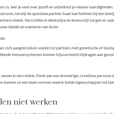
rs is, leer je veel over jezelf en ontwikkel je nieuwe vaardigheden
 persoon, terwijl de spontane partner baat kan hebben bij een beetj
erkere relatie. Verschillen in denkwijze en levensstijl zorgen er v
euwe ideeën en manieren van leven.
eau
 zich aangetrokken voelen tot partners met genetische of biolog
schillende immuunsystemen kunnen bijvoorbeeld bijdragen aan gez
men in een relatie. Denk aan een dromerige, creatieve persoon d
en kunnen ze een team vormen waarin beide eigenschappen tot hun
en niet werken