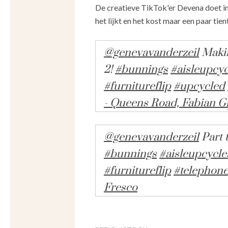
De creatieve TikTok'er Devena doet in 
het lijkt en het kost maar een paar tien
@genevavanderzeil
Makin
2!
#bunnings
#aisleupcyc
#furnitureflip
#upcycled
- Queens Road, Fabian G
@genevavanderzeil
Part 
#bunnings
#aisleupcycle
#furnitureflip
#telephon
Fresco