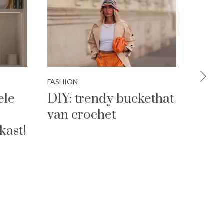
FASHION
INTERI
ele
DIY: trendy buckethat
5 x 
van crochet
kers
kast!
mak