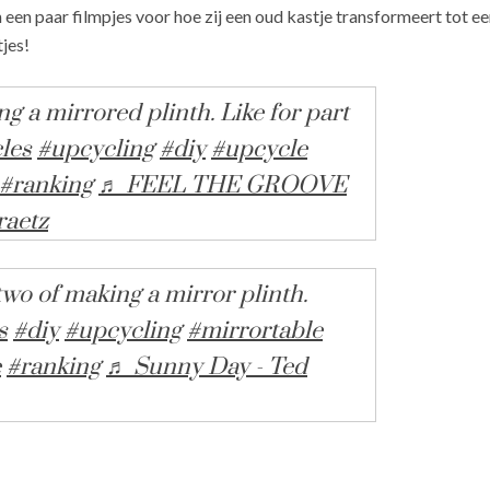
een paar filmpjes voor hoe zij een oud kastje transformeert tot ee
tjes!
g a mirrored plinth. Like for part
les
#upcycling
#diy
#upcycle
#ranking
♬ FEEL THE GROOVE
raetz
two of making a mirror plinth.
s
#diy
#upcycling
#mirrortable
e
#ranking
♬ Sunny Day - Ted