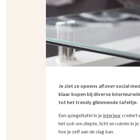
Je ziet ze opeens
all over
social med
klaar kopen bij diverse interieurw
tot het trendy glimmende tafeltje.
Een spiegeltafel in je
interieur
creëert e
het ook om diepte, licht en ruimte in j
hoe je zelf aan de slag kan.