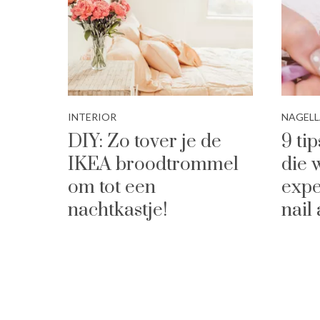
INTERIOR
NAGEL
DIY: Zo tover je de
9 ti
IKEA broodtrommel
die 
om tot een
expe
nachtkastje!
nail 