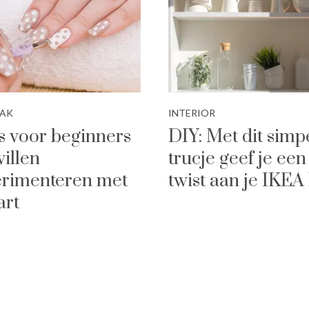
LAK
INTERIOR
ps voor beginners
DIY: Met dit simp
willen
trucje geef je een
rimenteren met
twist aan je IKEA 
art