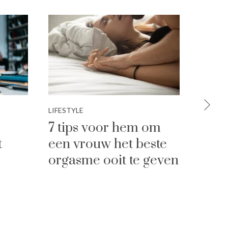
LIFESTYLE
LIFESTY
7 tips voor hem om
Zo z
t
een vrouw het beste
hij 
orgasme ooit te geven
ooit 