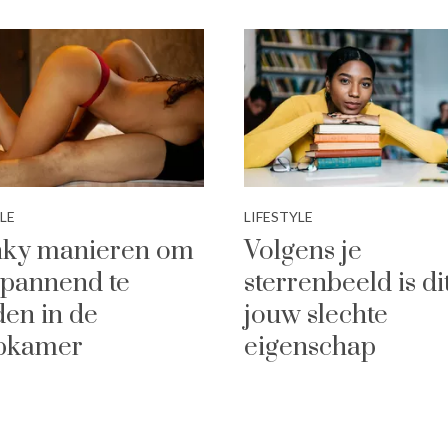
LE
LIFESTYLE
nky manieren om
Volgens je
spannend te
sterrenbeeld is di
en in de
jouw slechte
apkamer
eigenschap