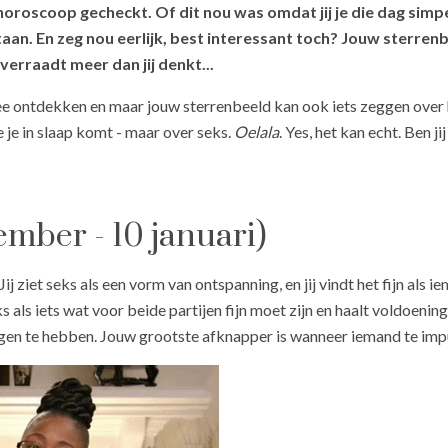
horoscoop gecheckt. Of dit nou was omdat jij je die dag simpel
taan. En zeg nou eerlijk, best interessant toch? Jouw sterrenb
verraadt meer dan jij denkt...
 ontdekken en maar jouw sterrenbeeld kan ook iets zeggen over hoe
e je in slaap komt - maar over seks.
Oelala
. Yes, het kan echt. Ben 
mber - 10 januari)
ij ziet seks als een vorm van ontspanning, en jij vindt het fijn als ie
s als iets wat voor beide partijen fijn moet zijn en haalt voldoening 
gen te hebben. Jouw grootste afknapper is wanneer iemand te impul