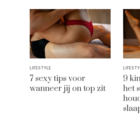
LIFESTYLE
LIFESTY
7 sexy tips voor
9 ki
wanneer jij on top zit
het 
houd
sla