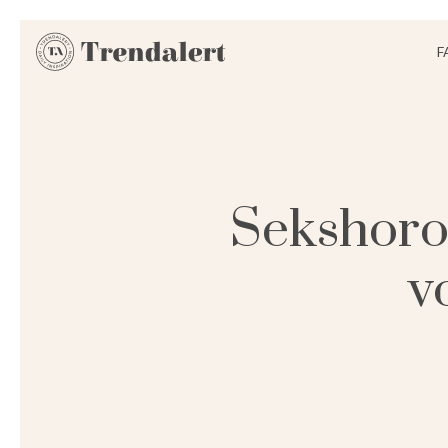
F
Sekshoros
v