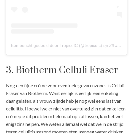
Een bericht gedeeld door TropicofC (@tropicofc)
op
28 Jun 2018 om 3:35 (PDT)
3. Biotherm Celluli Eraser
Nog een fijne crème voor eventuele gevarenzones is Celluli
Eraser van Biotherm. Want eerlijk is eerlijk, een enkeling
daar gelaten, als vrouw zijnde heb je nog wel eens last van
cellulitis. Hoewel we er niet van overtuigd zijn dat enkel een
crèmepje dit probleem helemaal op zal lossen, kan het wel
enigszins helpen. We weten allemaal wel dat we in de strijd
tegen cellulitis gezond moeten eten, genoeg water drinken,