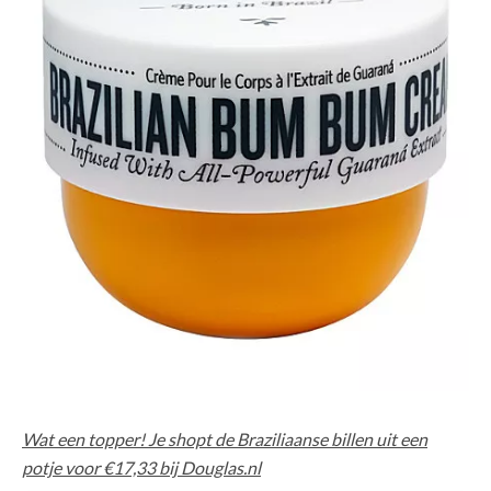
Wat een topper! Je shopt de Braziliaanse billen uit een
potje voor €17,33 bij Douglas.nl