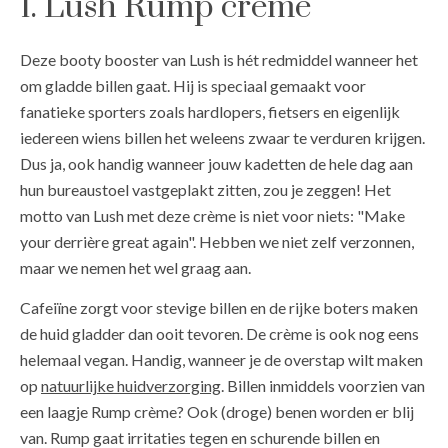
1. Lush Rump crème
Deze booty booster van Lush is hét redmiddel wanneer het
om gladde billen gaat. Hij is speciaal gemaakt voor
fanatieke sporters zoals hardlopers, fietsers en eigenlijk
iedereen wiens billen het weleens zwaar te verduren krijgen.
Dus ja, ook handig wanneer jouw kadetten de hele dag aan
hun bureaustoel vastgeplakt zitten, zou je zeggen! Het
motto van Lush met deze crème is niet voor niets: "Make
your derrière great again". Hebben we niet zelf verzonnen,
maar we nemen het wel graag aan.
Cafeiïne zorgt voor stevige billen en de rijke boters maken
de huid gladder dan ooit tevoren. De crème is ook nog eens
helemaal vegan. Handig, wanneer je de overstap wilt maken
op
natuurlijke huidverzorging
. Billen inmiddels voorzien van
een laagje Rump crème? Ook (droge) benen worden er blij
van. Rump gaat irritaties tegen en schurende billen en