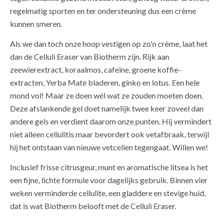
regelmatig sporten en ter ondersteuning dus een crème
kunnen smeren.
Als we dan toch onze hoop vestigen op zo'n crème, laat het
dan de Celluli Eraser van Biotherm zijn. Rijk aan
zeewierextract, koraalmos, cafeïne, groene koffie-
extracten, Yerba Mate bladeren, ginko en lotus. Een hele
mond vol! Maar ze doen wél wat ze zouden moeten doen.
Deze afslankende gel doet namelijk twee keer zoveel dan
andere gels en verdient daarom onze punten. Hij vermindert
niet alleen cellulitis maar bevordert ook vetafbraak, terwijl
hij het ontstaan van nieuwe vetcellen tegengaat. Willen we!
Inclusief frisse citrusgeur, munt en aromatische litsea is het
een fijne, lichte formule voor dagelijks gebruik. Binnen vier
weken verminderde cellulite, een gladdere en stevige huid,
dat is wat Biotherm belooft met de Celluli Eraser.