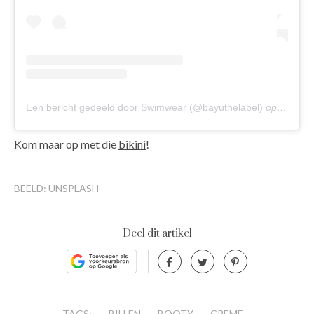
Een bericht gedeeld door Swimwear (@bayuthelabel)
op
26 Nov
Kom maar op met die
bikini
!
BEELD: UNSPLASH
Deel dit artikel
TAGS:
BILLEN
BOOTY
CREME