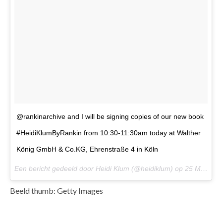
@rankinarchive and I will be signing copies of our new book
#HeidiKlumByRankin from 10:30-11:30am today at Walther
König GmbH & Co.KG, Ehrenstraße 4 in Köln
Een bericht gedeeld door Heidi Klum (@heidiklum) op
25 Mei 2017 om 9:03 PDT
Beeld thumb: Getty Images