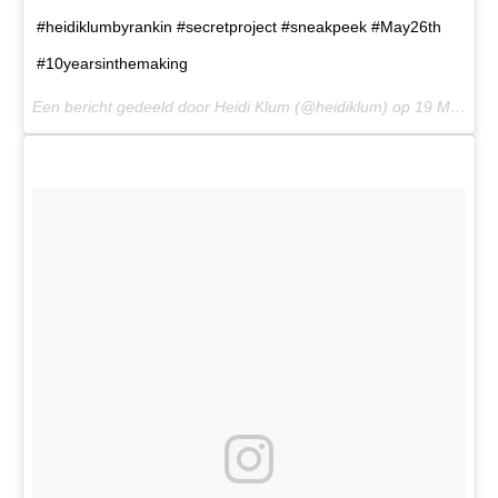
#heidiklumbyrankin #secretproject #sneakpeek #May26th
#10yearsinthemaking
Een bericht gedeeld door Heidi Klum (@heidiklum) op
19 Mei 2017 om 11:08 PDT