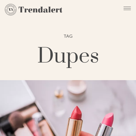
TAG
Dupes