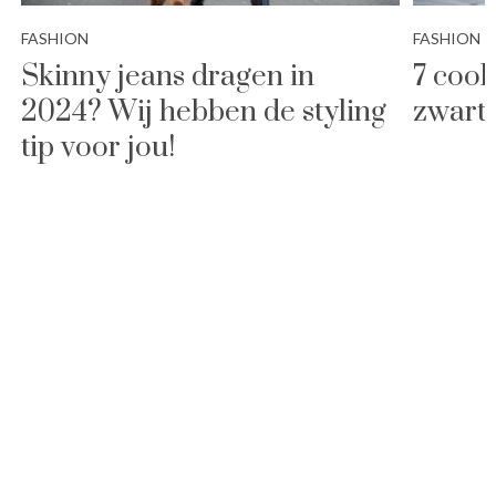
FASHION
FASHION
Skinny jeans dragen in
7 coo
2024? Wij hebben de styling
zwarte
tip voor jou!