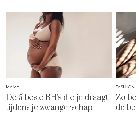
MAMA
FASHION
De 5 beste BH's die je draagt
Zo bew
tijdens je zwangerschap
de bes