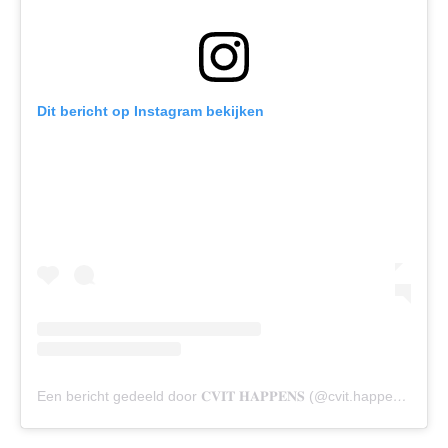
Dit bericht op Instagram bekijken
Een bericht gedeeld door 𝐂𝐕𝐈𝐓 𝐇𝐀𝐏𝐏𝐄𝐍𝐒 (@cvit.happens)