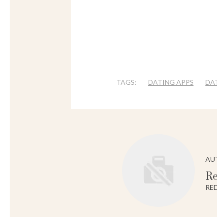
TAGS:
DATING APPS
DAT
AU
Re
RE