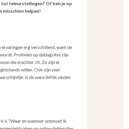
 tot teleurstellingen? Of ben je op
je misschien helpen!
e ervaringen erg verschillend, want de
wordt. Profielen op datingsites zijn
on die erachter zit. Zo zijn er
ightstands willen. Ook zijn veel
rschijnlijk: is de ware liefde vinden
rk is "Waar en wanneer ontmoet ik
eurgesteld raken op online datingsites.