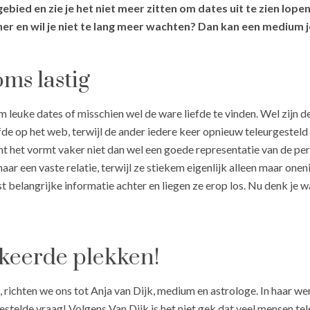
ebied en zie je het niet meer zitten om dates uit te zien lopen
ner en wil je niet te lang meer wachten? Dan kan een medium 
oms lastig
m leuke dates of misschien wel de ware liefde te vinden. Wel zijn d
fde op het web, terwijl de ander iedere keer opnieuw teleurgesteld 
t het vormt vaker niet dan wel een goede representatie van de perso
aar een vaste relatie, terwijl ze stiekem eigenlijk alleen maar onen
belangrijke informatie achter en liegen ze erop los. Nu denk je waa
rkeerde plekken!
ichten we ons tot Anja van Dijk, medium en astrologe. In haar we
estelde vraag! Volgens Van Dijk is het niet gek dat veel mensen tel