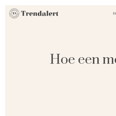
F
Hoe een me