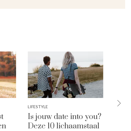
LIFESTYLE
LIFESTY
st
Is jouw date into you?
50 v
en
Deze 10 lichaamstaal
op j