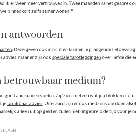
ad ik er weer meer vertrouwen in. Twee maanden na het gesprek ont
an we binnenkort zelfs samenwonen!"
en antwoorden
aarten
. Deze geven ook inzicht en kunnen je prangende liefdesvr
 advies, maar er zijn ook
speciale tarotleggingen
over liefde die 
en betrouwbaar medium?
u goed aan kunnen voelen. Zij 'zien' meteen wat jou blokkeert om de
t je
bruikbaar advies
. Uiteraard zijn er ook mediums die doen alsof
lijk alleen uit op geld en zullen niet uitgebreid de tijd voor je n
NSPLASH