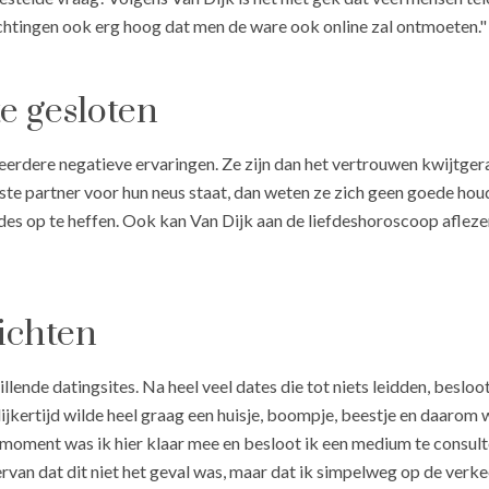
chtingen ook erg hoog dat men de ware ook online zal ontmoeten."
te gesloten
r eerdere negatieve ervaringen. Ze zijn dan het vertrouwen kwijtge
ste partner voor hun neus staat, dan weten ze zich geen goede hou
s op te heffen. Ook kan Van Dijk aan de liefdeshoroscoop aflezen 
ichten
hillende datingsites. Na heel veel dates die tot niets leidden, besloo
ijkertijd wilde heel graag een huisje, boompje, beestje en daarom 
moment was ik hier klaar mee en besloot ik een medium te consulte
van dat dit niet het geval was, maar dat ik simpelweg op de verk