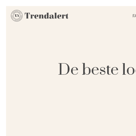
F
De beste l