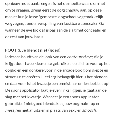
opnieuw moet aanbrengen, is het de moeite waard om het
om te draaien. Breng eerst de oogschaduw aan, op deze
manier kun je losse 'gemorste' oogschaduw gemakkelijk
wegvegen, zonder verspilling van kostbare concealer. Ga
wanneer de eye look af is pas aan de slag met concealer en
de rest van jouw basis.
FOUT 3. Je blendt niet (goed).
Iedereen houdt van de look van een
contoured eye,
die je
krijgt door twee kleuren te gebruiken; een lichte voor op het
ooglid en een donkere voor in de arcade boog om diepte en
structuur te creëren. Heel erg belangrijk hier is het blenden
en daarvoor is het kwastje een onmisbaar onderdeel. Let op!
De spons applicator laat je even links liggen, je gaat aan de
slag met het kwastje. Wanneer je een spons applicator
gebruikt of niet goed blendt, kan jouw oogmake-up er
messy
en niet af uitzien in plaats van sexy en
smooth
.