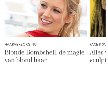
HAARVERZORGING
FACE & SC
Blonde Bombshell: de magie
Alles 
van blond haar
sculpt