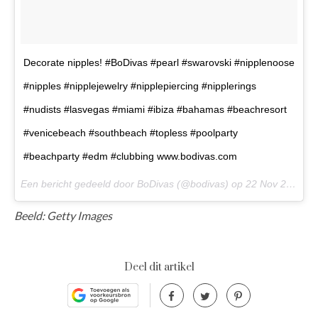
Decorate nipples! #BoDivas #pearl #swarovski #nipplenoose
#nipples #nipplejewelry #nipplepiercing #nipplerings
#nudists #lasvegas #miami #ibiza #bahamas #beachresort
#venicebeach #southbeach #topless #poolparty
#beachparty #edm #clubbing www.bodivas.com
Een bericht gedeeld door BoDivas (@bodivas) op
22 Nov 2016 om 4:43 PST
Beeld: Getty Images
Deel dit artikel