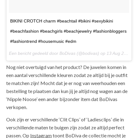
BIKINI CROTCH charm #beachtail #bikini #sexybikini
#beachfashion #beachgirls #beachjewelry #fashionbloggers
#fashiontrend #housemusic #edm
Een bericht gedeeld door BoDivas (@bodivas) op
13 Aug 2017 om 10:17 PDT
Nog niet overtuigd van het product? De juwelen komen in
een aantal verschillende kleuren zodat ze altijd bij je outfit
te matchen zijn! Mocht dat je er nog van weerhouden een
bestelling te plaatsen dan kun jij je altijd nog wagen aan de
‘Nipple Noose’ een ander bijzonder item dat BoDivas
verkopen.
Ook zijn er verschillende ‘Clit Clips’ of ‘Ladiesclips’ die in
verschillende maten te buigen zijn zodat ze altijd perfect
passen. Op
Instagram
toont BoDiva de collectie mocht je