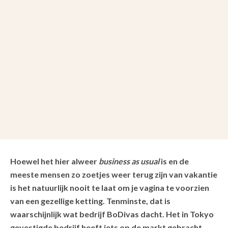
Hoewel het hier alweer
business as usual
is en de
meeste mensen zo zoetjes weer terug zijn van vakantie
is het natuurlijk nooit te laat om je vagina te voorzien
van een gezellige ketting. Tenminste, dat is
waarschijnlijk wat bedrijf BoDivas dacht. Het in Tokyo
gevestigde bedrijf heeft iets op de markt gebracht