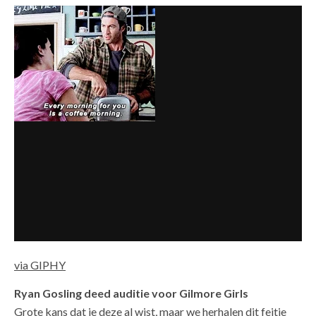
via GIPHY
Ryan Gosling deed auditie voor Gilmore Girls
Grote kans dat je deze al wist, maar we herhalen dit feitje