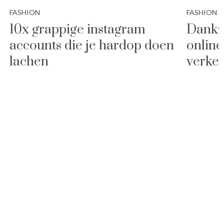
FASHION
FASHION
10x grappige instagram
Dankzi
accounts die je hardop doen
online
lachen
verkee