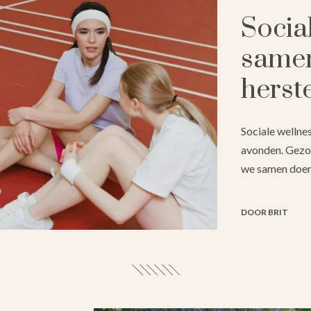
Socia
samen
herst
Sociale wellne
avonden. Gezon
we samen doen
DOOR BRIT