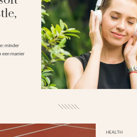
soft
tle,
re: minder
p een manier
HEALTH