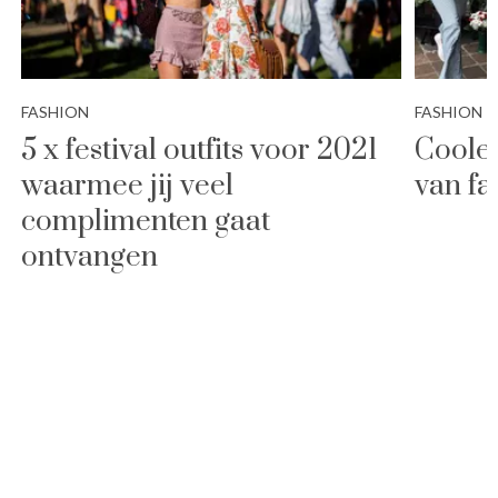
FASHION
FASHION
5 x festival outfits voor 2021
Coole 
waarmee jij veel
van fa
complimenten gaat
ontvangen