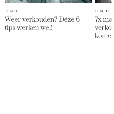
HEALTH
HEALTH
Weer verkouden? Déze 6
7x ma
tips werken wel!
verkou
kome