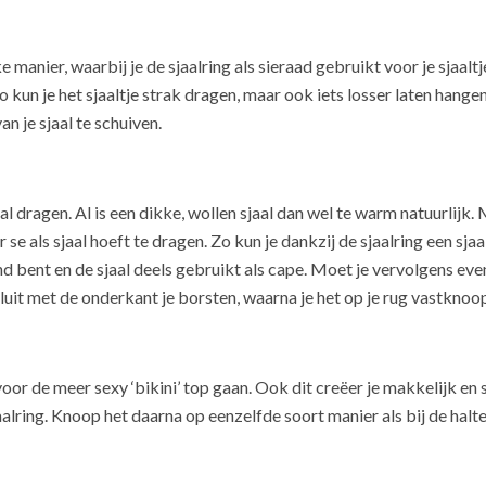
e manier, waarbij je de sjaalring als sieraad gebruikt voor je sjaal
o kun je het sjaaltje strak dragen, maar ook iets losser laten hange
an je sjaal te schuiven.
al dragen. Al is een dikke, wollen sjaal dan wel te warm natuurlijk
er se als sjaal hoeft te dragen. Zo kun je dankzij de sjaalring een sj
d bent en de sjaal deels gebruikt als cape. Moet je vervolgens even
luit met de onderkant je borsten, waarna je het op je rug vastknoop
voor de meer sexy ‘bikini’ top gaan. Ook dit creëer je makkelijk en 
jaalring. Knoop het daarna op eenzelfde soort manier als bij de hal