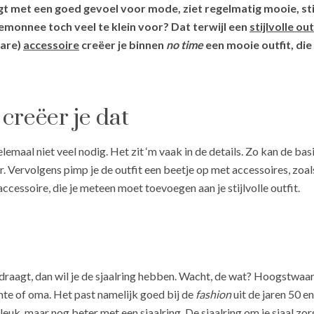
gt met een goed gevoel voor mode, ziet regelmatig mooie, sti
temonnee toch veel te klein voor? Dat terwijl een
stijlvolle out
bare)
accessoire
creëer je binnen
no time
een mooie outfit, die
o creëer je dat
lemaal niet veel nodig. Het zit ‘m vaak in de details. Zo kan de basis 
r. Vervolgens pimp je de outfit een beetje op met accessoires, zoa
essoire, die je meteen moet toevoegen aan je stijlvolle outfit.
s draagt, dan wil je de sjaalring hebben. Wacht, de wat? Hoogstwaarsc
ante of oma. Het past namelijk goed bij de
fashion
uit de jaren 50 e
euk, maar nog beter met een sjaalring. De sjaalring om je sjaal zorgt 