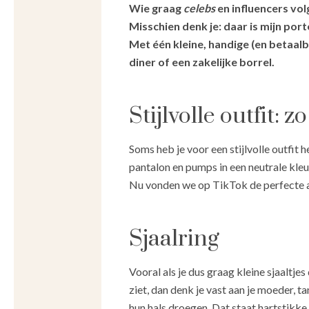
Wie graag
celebs
en influencers vol
Misschien denk je: daar is mijn por
Met één kleine, handige (en betaal
diner of een zakelijke borrel.
Stijlvolle outfit: z
Soms heb je voor een stijlvolle outfit he
pantalon en pumps in een neutrale kleu
Nu vonden we op TikTok de perfecte acc
Sjaalring
Vooral als je dus graag kleine sjaaltje
ziet, dan denk je vast aan je moeder, t
hun hals droegen. Dat staat hartstikke l