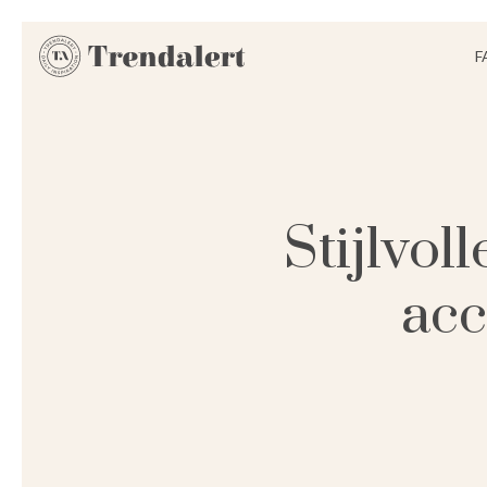
F
Stijlvol
acc