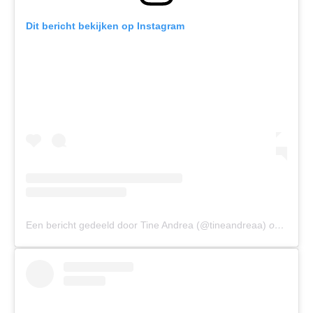
Dit bericht bekijken op Instagram
Een bericht gedeeld door Tine Andrea (@tineandreaa)
op
25 Mei