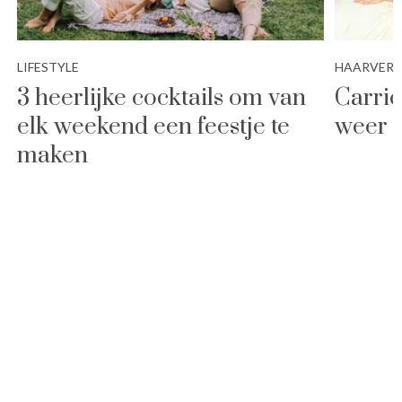
LIFESTYLE
HAARVER
3 heerlijke cocktails om van
Carrie
elk weekend een feestje te
weer i
maken