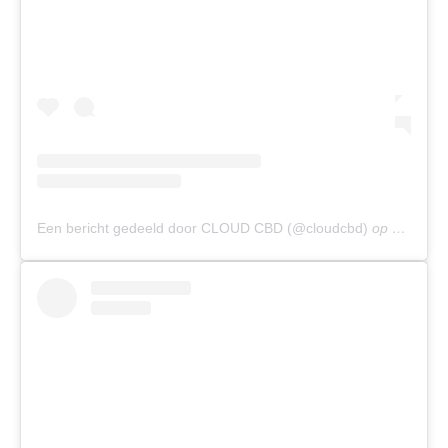
Een bericht gedeeld door CLOUD CBD (@cloudcbd)
op
5 Jun 2