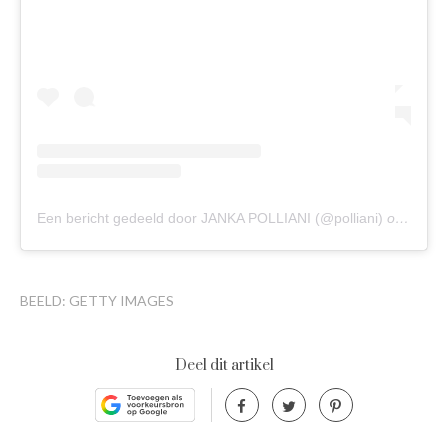
Een bericht gedeeld door JANKA POLLIANI (@polliani)
op
25 Me
BEELD: GETTY IMAGES
Deel dit artikel