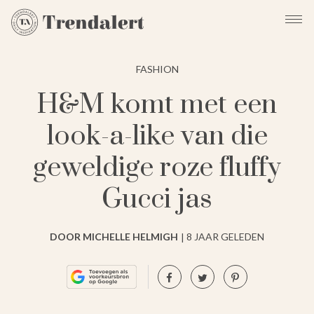
FASHION
H&M komt met een
look-a-like van die
geweldige roze fluffy
Gucci jas
DOOR MICHELLE HELMIGH
8 JAAR GELEDEN