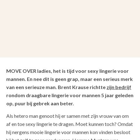
MOVE OVER ladies, het is tijd voor sexy lingerie voor
mannen. En nee dit is geen grap, maar een serieus merk
van een serieuze man. Brent Krause richtte
zijn bedrijf
rondom draagbare lingerie voor mannen 5 jaar geleden
op, puur bij gebrek aan beter.
Als hetero man genoot hij er samen met zijn vrouw van om
af en toe sexy lingerie te dragen. Moet kunnen toch? Omdat
hij nergens mooie lingerie voor mannen kon vinden besloot