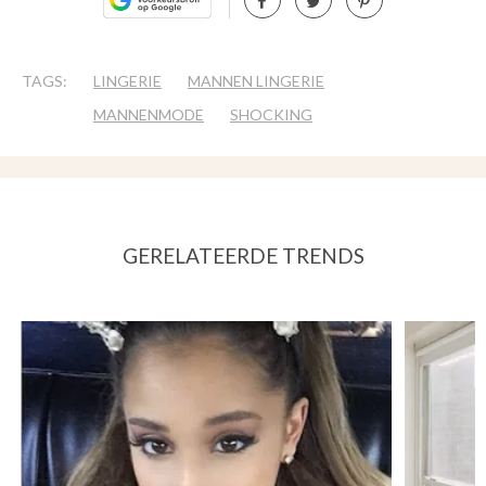
TAGS:
LINGERIE
MANNEN LINGERIE
MANNENMODE
SHOCKING
GERELATEERDE TRENDS