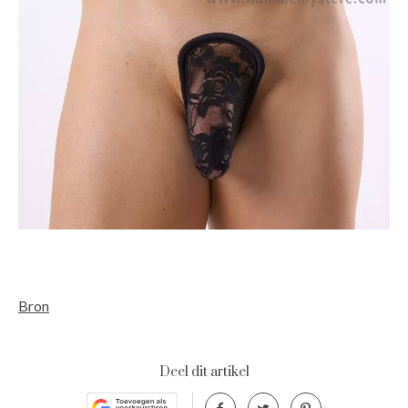
Bron
Deel dit artikel