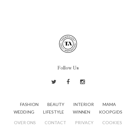
Follow Us
FASHION
BEAUTY
INTERIOR
MAMA
WEDDING
LIFESTYLE
WINNEN
KOOPGIDS
OVER ONS
CONTACT
PRIVACY
COOKIES