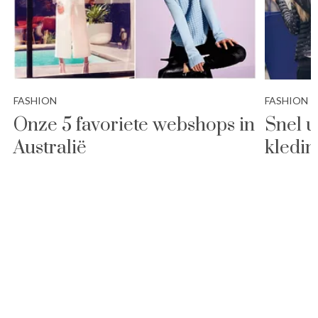
FASHION
FASHION
Onze 5 favoriete webshops in
Snel u
Australië
kledin