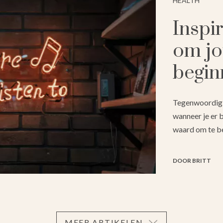
HEALTH
Inspi
om jo
begin
Tegenwoordig b
wanneer je er 
waard om te be
DOOR BRITT
MEER ARTIKELEN