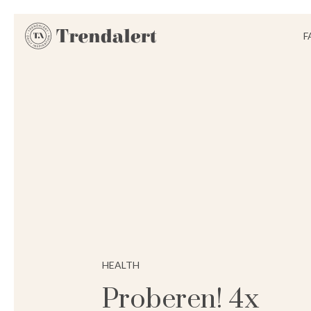
F
HEALTH
Proberen! 4x