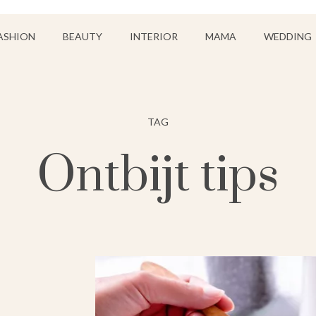
ASHION
BEAUTY
INTERIOR
MAMA
WEDDING
TAG
Ontbijt tips