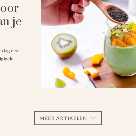
voor
an je
je dag een
iginele
MEER ARTIKELEN