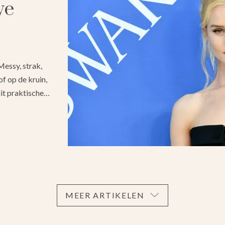
we
Messy, strak,
of op de kruin,
uit praktische…
MEER ARTIKELEN