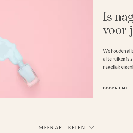
Is nag
voor 
We houden alle
al te ruiken is
nagellak eigenl
DOOR ANJALI
MEER ARTIKELEN