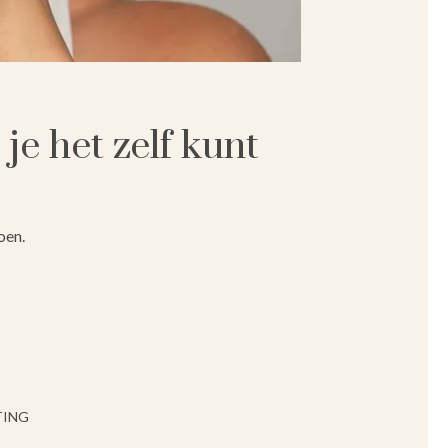
e het zelf kunt
oen.
TING