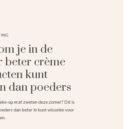
TING
m je in de
 beter crème
cten kunt
n dan poeders
 make-up eraf zweten deze zomer? Dit is
oeders dan beter in kunt wisselen voor
en.