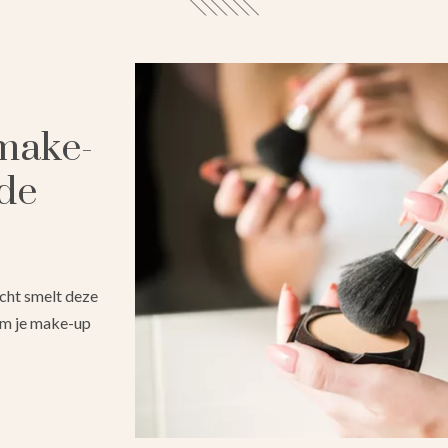
 make-
de
icht smelt deze
om je make-up