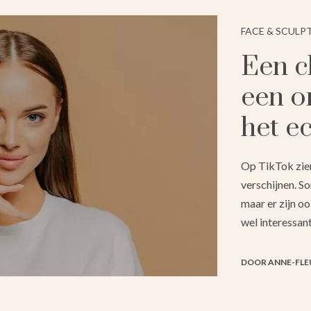
FACE & SCULP
Een c
een o
het e
Op TikTok zien
verschijnen. S
maar er zijn oo
wel interessan
DOOR ANNE-FLE