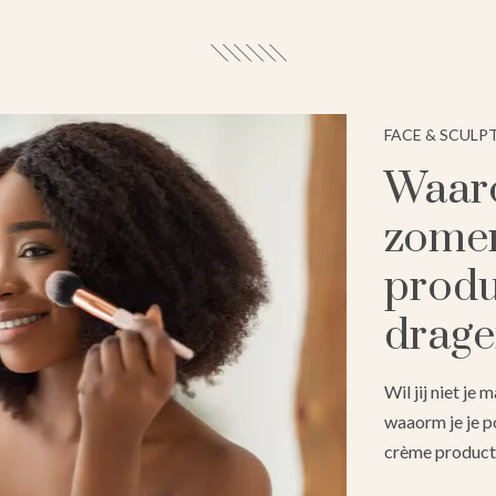
FACE & SCULP
Waaro
zomer
produ
drage
Wil jij niet je
waaorm je je p
crème product