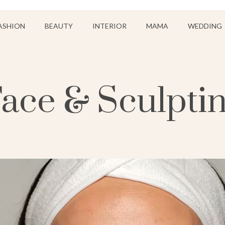
ASHION
BEAUTY
INTERIOR
MAMA
WEDDING
ace & Sculpti