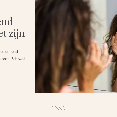
lend
t zijn
een trillend
 komt. Bah wat