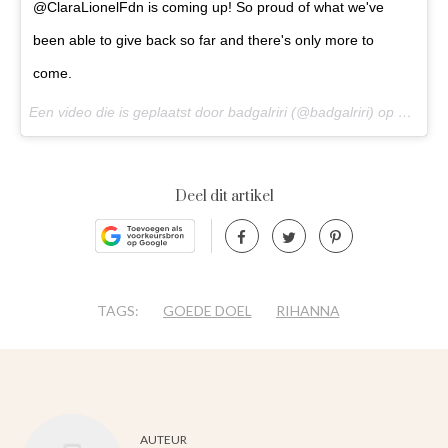
@ClaraLionelFdn is coming up! So proud of what we've
been able to give back so far and there's only more to
come.
Een video die is geplaatst door badgalriri (@badgalriri) op
25 Nov
Deel dit artikel
TAGS:
GOEDE DOEL
RIHANNA
AUTEUR