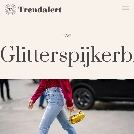
TAG
Glitterspijker