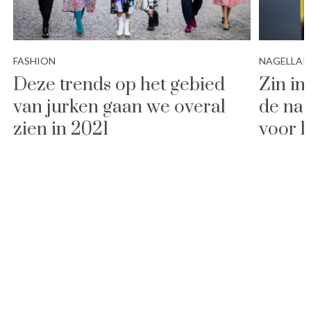
FASHION
NAGELLAK
Deze trends op het gebied
Zin in
van jurken gaan we overal
de nag
zien in 2021
voor l